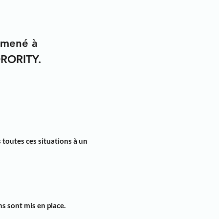
t mené à
ORORITY
.
 toutes ces situations
à un
ns
sont mis en place.