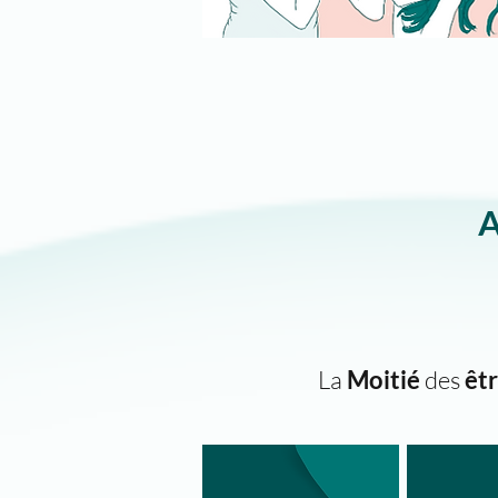
A
La
Moitié
des
êt