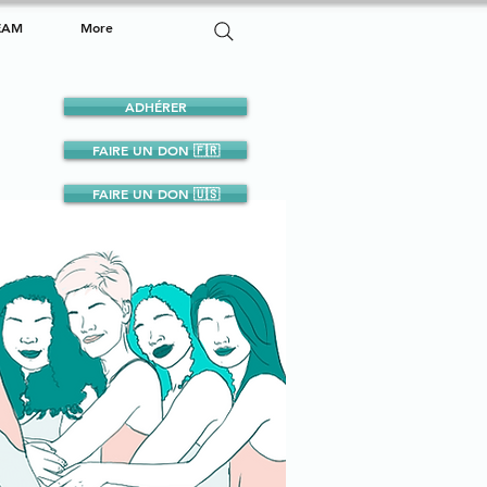
EAM
More
ADHÉRER
FAIRE UN DON 🇫🇷
FAIRE UN DON 🇺🇸