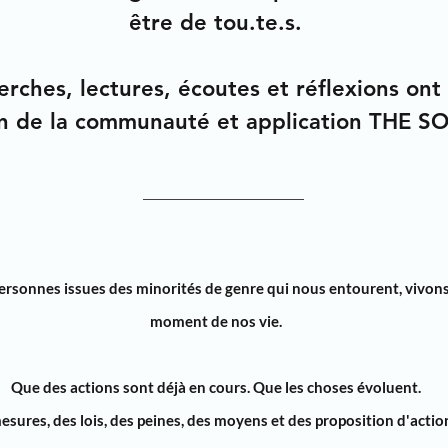
être de tou.te.s.
erches, lectures, écoutes et réflexions on
on de la communauté et application THE S
ersonnes issues des
minorités de genre
qui nous entourent,
vivons
moment de nos vie.
Que des
actions sont déjà en cours
. Que les choses
évoluent.
esures
, des
lois
, des
peines
, des
moyens
et des
proposition d'actio