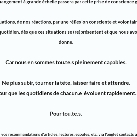
hangement à grande échelle
passera par cette
prise de conscience 
uations
, de
nos réactions
, par une
réflexion consciente et volontai
quotidien,
dès que
ces situations se (re)présentent
et que nous avo
donne.
Car nous en sommes
tou.te.s pleinement capables.
Ne plus subir
, tourner la tête,
laisser
faire et
attendre
.
our que les quotidiens
de chacun.e
évoluent rapidement
.
Pour tou.te.s.
os recommandations d'articles, lectures, écoutes, etc. via l'onglet contacts a