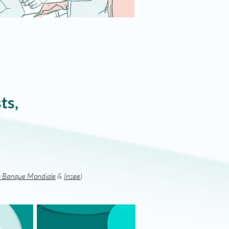
ts,
a Banque Mondiale
&
Insee
)