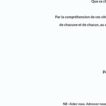
Que ce
c
Par la
compréhension de ces sit
de chacune et de chacun, au 
P
NB : Aidez-nous. Adressez-nous v