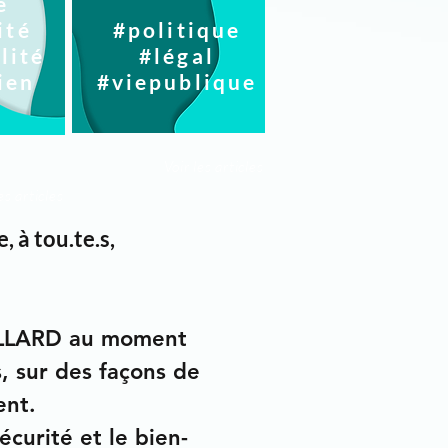
é
ité
#politique
lité
#légal
ien
#viepublique
Voir les articles
es articles
e
, à
tou.te.s
,
TRILLARD au moment
s, sur des façons de
ent.
écurité et le bien-