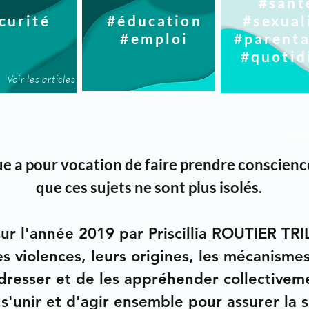
#sant
curité
#éducation
#sexual
#emploi
#parenta
#quotid
Voir les articles
Voir les articles
Voir l
ue a pour vocation de
faire prendre conscienc
que
ces sujets ne sont plus isolés
.
 sur l'année 2019 par Priscillia ROUTIER 
es violences
, leurs origines, les mécanisme
adresser et de les appréhender collectivem
s'unir et d'agir ensemble
pour assurer la s