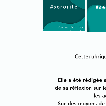
#sororité
#sé
Voir les définitions et les
dates clés
Cette rubriq
Elle a été rédigée
de sa réflexion sur l
les 
Sur des moyens de 