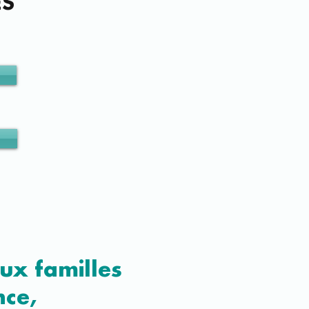
ES
ux familles
nce,