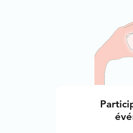
Partici
évé