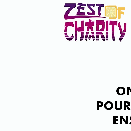
ON
POUR 
EN