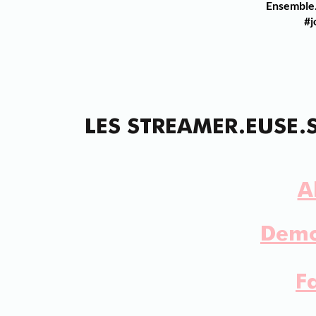
Ensemble.
#j
L
ES STREAMER.EUSE.
A
Demo
F