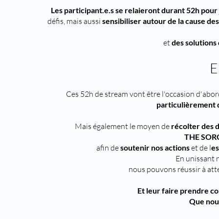
Les participant.e.s se relaieront durant 52h pou
défis, mais aussi
sensibiliser autour de la cause de
et
des solutions
E
Ces 52h de stream vont être l'occasion d'abor
particulièrement 
Mais également le moyen de
récolter des 
THE SOR
afin de
soutenir nos actions
et de l
es
En unissant n
nous pouvons réussir à att
Et leur faire prendre co
Que nous