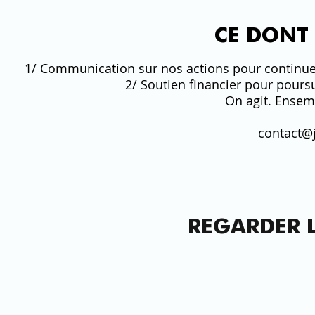
CE DONT 
1/ Communication
sur nos actions pour contin
2/ Soutien financier
pour poursui
On agit. Ensem
contact@j
REGARDER 