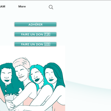
EAM
More
ADHÉRER
FAIRE UN DON 🇫🇷
FAIRE UN DON 🇺🇸