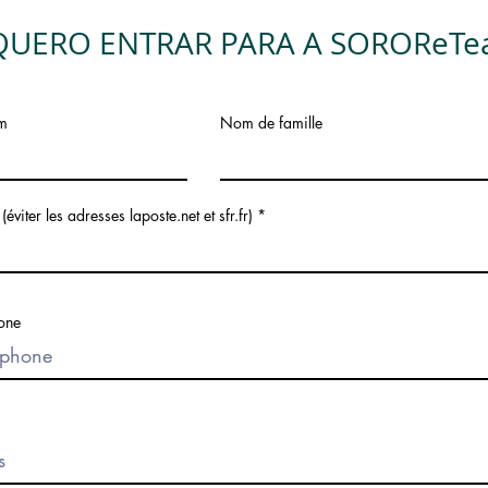
 QUERO ENTRAR PARA A SOROReT
m
Nom de famille
(éviter les adresses laposte.net et sfr.fr)
one