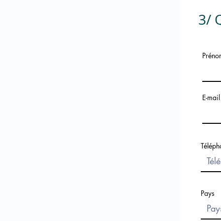
3/
Préno
E-mail 
Téléph
Pays