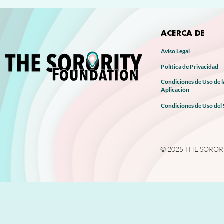
 • Sarga 3/1 100 % algodón orgánico certificado
 • Gramaje del tejido: 272 g/m²
 • Dimensiones en cm: 50 x 35 x 12,5
ACERCA DE
 • Capacidad: 23 L
 • Límite de peso: 13,6 kg
Aviso Legal
 • Correas dobles de 2,5 cm de ancho y 63,5 cm de largo.
Política de Privacidad
 • Compartimento principal abierto, fondo plano
Condiciones de Uso de l
Aplicación
 Este producto se fabricará específicamente para usted en el momento de 
realizar el pedido para evitar la sobreproducción, el desperdicio 
Condiciones de Uso del
almacenamiento innecesario.
 Los materiales elegidos son de calidad responsable (de ahí el precio) y deben 
durar en el tiempo. Si nota algún defecto o desgaste del producto
© 2025 THE SORORITY
tiempo, infórmenos lo antes posible para que podamos tomar las
necesarias con nuestro proveedor de servicios de confianza.
 Gracias por su amabilidad y paciencia para la entrega que será lo más rápida 
posible :)
 El precio incluye el IVA y el coste de personalización del producto en los 